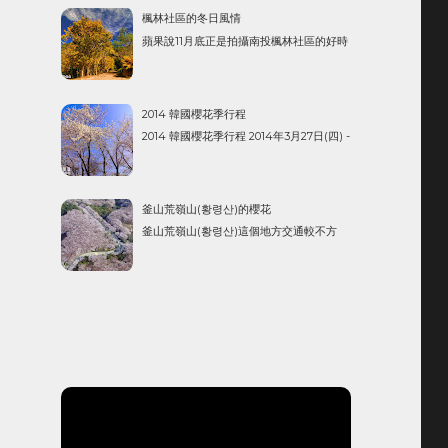
楓林社區的冬日風情
蘋果說11月底正是拍攝南投楓林社區的好時
機，我也來PO一下之前拍攝的楓林社區。
楓林社區種植的是國外品種的黃金楓，楓
期長、色彩漂亮，較適合台灣生長，不過
2014 韓國櫻花季行程
楓況也是要看當地的雨水情況，秋冬前若
2014 韓國櫻花季行程 2014年3月27日(四) -
有較充沛的雨水，楓況才會漂亮！ 一般來
2014年4月3日(四) 攝影師 2014年3月30日
說，拍完拍攝楓林社區還會再前進至清
(日) - 2014年4月3日(四) 模特兒 此次主要
境，清境一...
景點 慶尚南道(3/31-4/1 兩日停留) 昌原市
釜山荒嶺山(황령산)的櫻花
鎮海區(진해) (余...
釜山荒嶺山(황령산)這個地方交通較不方
便，所以較少看到有人上去。 韓國媒體
VIVA100這張圖頗吸引人，以後，荒嶺山
(황령산)真的可以評估一下了！
HTTP://WWW.VIVA100.COM/MAIN/VIE
W.PHP?KEY=20160402001325093