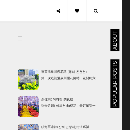
ABOUT
POPULAR POSTS
東萊溫泉川櫻花路 (동래 온천천)
第一次造訪溫泉川櫻花路時，花開約六
成，再一兩天已經要開始進入滿開了，這
邊的特色是河道旁還種有油菜花。 東萊溫
泉川櫻花路位於東萊區和蓮堤區之間，溫
余佐川( 여좌천)的夜櫻
泉川河邊二旁的櫻花散步路，由釜山教育
到余佐川( 여좌천)拍櫻花，最好留宿一
大學站起至安樂橋一段。 整個櫻花道長約
晚，因為，晚上的余佐川比白天更精采，
2.3公里，步行約 35分鐘。釜山教育大學...
更浪漫。 河道下方也可以行走, 河邊種有油
菜花, 仰頭一看就是滿滿的櫻花，這種感覺
鎮海軍港節(진해 군항제)街道巡禮
真的是很棒！ 余佐川( 여좌천)的羅曼史之