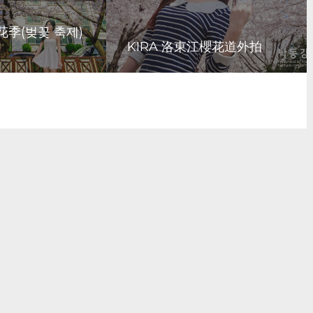
櫻花季(벚꽃 축제)
KIRA 洛東江櫻花道外拍