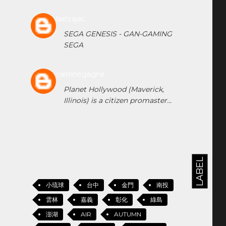
laelzajac
SEGA GENESIS - GAN-GAMING
SEGA
caitrinegagne
Planet Hollywood (Maverick,
Illinois) is a citizen promaster...
LABEL
小琉球
台中
金門
南投
雲林
嘉義
彰化
綠島
澎湖
AIR
AUTUMN