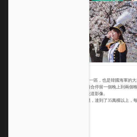
鎮海(진해)是昌原市的一區，也是韓國海軍的
以拍攝人像來看，很適合停留一個晚上到兩個
涵蓋夜櫻跟晨間的櫻花道影像。
整個鎮海的櫻花樹規模，達到了35萬棵以上，
以想像的！