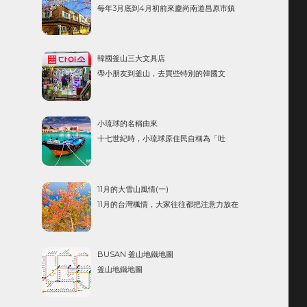
每年3月底到4月初前來慶尚南道昌原市鎮
橋因為行人多，夜拍相當的挑戰，相對來
海區的話，就會見到朵朵盛開的美麗櫻花
說，河道這邊，就很適合架個腳架長曝。...
歡迎著遊客。鎮海軍港節因為在這個時期
內舉辦的韓國最大櫻花慶典而聞名，軍港
韓國釜山三大文具店
節起源於1952年4月13日，在市中心北原圓
帶小朋友到釜山，去買些特別的韓國文
環豎立起李舜臣(1592年起至1598年在與日
具，是個不錯的規劃，有幾個不錯的選
本的戰爭中活躍的英雄)將軍銅像，並舉辦...
擇。 1. 韓國大創(다이소) DAISO 台灣也有
大創，但韓國DAISO的商品跟台灣大不
小琉球的名稱由來
同，價格也更便宜！ 比方說，台灣的大創
十七世紀時，小琉球原住民自稱為「吐
有許多NT$39 的商品，但韓國大創常是韓
金」（TUGIN）、臺灣原住民稱之為拉美
元1000- 起跳，大約是...
（LAMAY），而荷蘭人稱之為金獅島
（HET GOUDEN LEEUWS EIJLANT），
11月的大雪山風情(一)
如我們所知，這是因為荷蘭藉金獅子號船
11月的台灣楓情，大家往往都把注意力放在
員被島民所殺的事件所衍生的名稱。 而當
福壽山、武陵農場、奧萬大...上。 如果要避
時的漢人稱台灣為大琉球或琉球，稱...
開擁擠的人潮，我覺得大雪山是一個不錯
的選擇，這邊有台灣原生的紅榨楓、青
BUSAN 釜山地鐵地圖
楓，還有像楓香這樣的變葉木。
釜山地鐵地圖