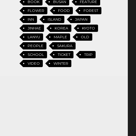
BOOK
BUSAN
FEATURE
FLOWER
FOOD
FOREST
INN
ISLAND
JAPAN
JINHAE
KOREA
KYOTO
LANYU
MAPLE
OLD
PEOPLE
SAKURA
SCHOOL
TICKET
TRIP
VIDEO
WINTER